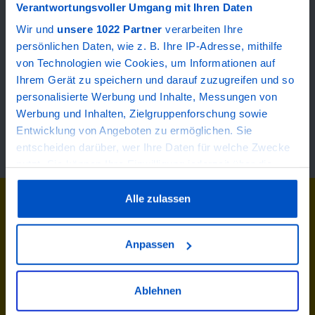
Verantwortungsvoller Umgang mit Ihren Daten
Wir und
unsere 1022 Partner
verarbeiten Ihre
persönlichen Daten, wie z. B. Ihre IP-Adresse, mithilfe
von Technologien wie Cookies, um Informationen auf
Ihrem Gerät zu speichern und darauf zuzugreifen und so
personalisierte Werbung und Inhalte, Messungen von
Werbung und Inhalten, Zielgruppenforschung sowie
Entwicklung von Angeboten zu ermöglichen. Sie
entscheiden darüber, wer Ihre Daten für welche Zwecke
nutzt. Sie können Ihre Einwilligung jederzeit über die
Cookie-Erklärung oder durch Klicken auf das Privacy
Trigger Symbol ändern oder widerrufen
Alle zulassen
Gratis Videotraining:
Wenn Sie es erlauben, würden wir auch gerne:
Pflichtunterweisungen sicher
Anpassen
Informationen über Ihre geografische Lage
managen
erfassen, welche bis auf einige Meter genau sein
können
Ablehnen
Ihr Gerät durch aktives Scannen nach
Erfahren Sie, wie Sie alle relevanten