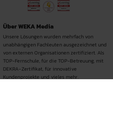
Über WEKA Media
Unsere Lösungen wurden mehrfach von
unabhängigen Fachleuten ausgezeichnet und
von externen Organisationen zertifiziert. Als
TOP-Fernschule, für die TOP-Betreuung, mit
DEKRA-Zertifikat, für innovative
Kundenprojekte und vieles mehr.