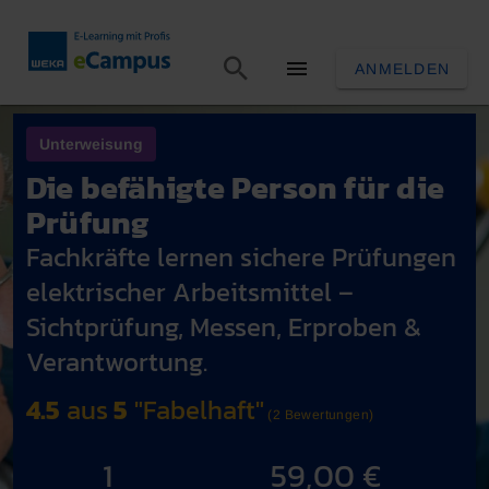
ANMELDEN
Unterweisung
Die befähigte Person für die
Prüfung
Fachkräfte lernen sichere Prüfungen
elektrischer Arbeitsmittel –
Sichtprüfung, Messen, Erproben &
Verantwortung.
4.5
aus
5
"Fabelhaft"
(2 Bewertungen)
1
59,00 €