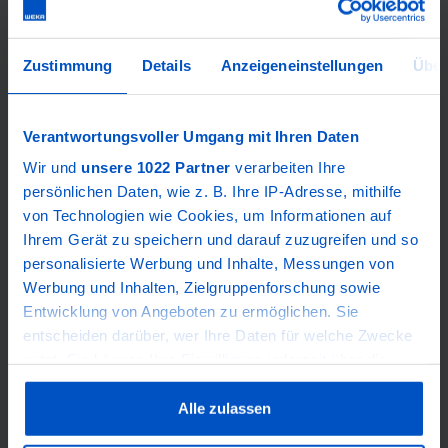
Voraussetzungen
Der E-Learning-Kurs richtet sich an Fachkräfte mit
Zustimmung
Details
Anzeigeneinstellungen
Über
einer elektrotechnischen Ausbildung
(Berufsausbildung oder elektrotechnisches
Studium) und einer Fortbildung zur
Verantwortungsvoller Umgang mit Ihren Daten
Elektrofachkraft.
Wir und
unsere 1022 Partner
verarbeiten Ihre
persönlichen Daten, wie z. B. Ihre IP-Adresse, mithilfe
von Technologien wie Cookies, um Informationen auf
Ihrem Gerät zu speichern und darauf zuzugreifen und so
personalisierte Werbung und Inhalte, Messungen von
Werbung und Inhalten, Zielgruppenforschung sowie
Entwicklung von Angeboten zu ermöglichen. Sie
entscheiden darüber, wer Ihre Daten für welche Zwecke
nutzt. Sie können Ihre Einwilligung jederzeit über die
Cookie-Erklärung oder durch Klicken auf das Privacy
Trigger Symbol ändern oder widerrufen
Alle zulassen