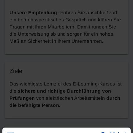
Unsere Empfehlung:
Führen Sie abschließend
ein betriebsspezifisches Gespräch und klären Sie
Fragen mit Ihren Mitarbeitern. Damit runden Sie
die Unterweisung ab und sorgen für ein hohes
Maß an Sicherheit in Ihrem Unternehmen.
Ziele
Das wichtigste Lernziel des E-Learning-Kurses ist
die
sichere und richtige Durchführung von
Prüfungen
von elektrischen Arbeitsmitteln
durch
die befähigte Person.