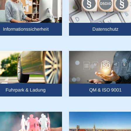
Informationssicherheit
Datenschutz
Fuhrpark & Ladung
QM & ISO 9001
Details
Anzeigeneinstellungen
g mit Ihren Daten
r
verarbeiten Ihre persönlichen Daten, wie z. B. Ihre IP-Adresse,
en auf Ihrem Gerät zu speichern und darauf zuzugreifen und so 