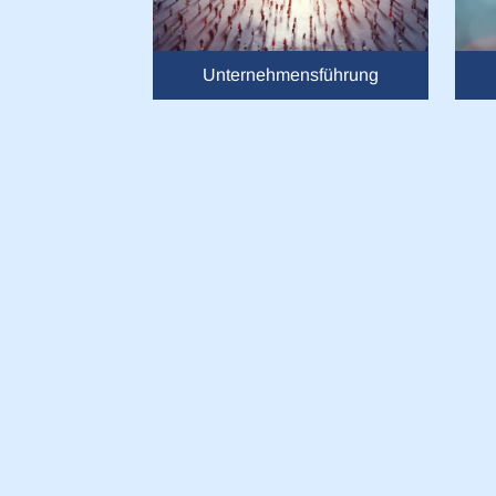
Inhalte, Messungen von Werb
Sie entscheiden darüber, wer
Erklärung oder durch Klicken
Unternehmensführung
Wenn Sie es erlauben, würde
Informationen über Ih
Ihr Gerät durch aktiv
Ablehnen
Erfahren Sie mehr darüber, w
Einzelheiten
fest.
Wir verwenden Cookies, um d
Mit Klick auf „OK“ willigen 
die Privatsphäre-Einstellung