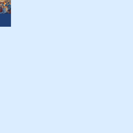
 Angeboten zu ermöglichen.
g jederzeit über die Cookie-
au sein können
zieren
Alle zulassen
hre Präferenzen im
Abschnitt
ces stetig zu verbessern.
inwilligungen
jederzeit über
chutzerklärung
.