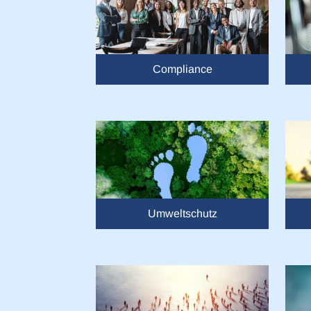
Compliance
Umweltschutz
Zustimmung
Verantwortungsvoller Umgan
Wir und
unsere 1022 Partne
wie Cookies, um Information