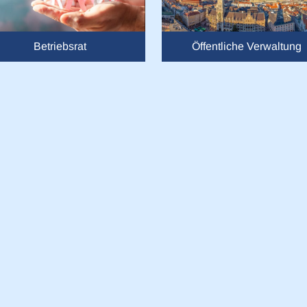
ung und Inhalten, Zielgruppenforschung sowie Entwicklung von
 Ihre Daten für welche Zwecke nutzt. Sie können Ihre Einwilligun
 auf das Privacy Trigger Symbol ändern oder widerrufen
Betriebsrat
Öffentliche Verwaltung
n wir auch gerne:
re geografische Lage erfassen, welche bis auf einige Meter gen
es Scannen nach bestimmten Merkmalen (Fingerprinting) identifi
Anpassen
ie Ihre persönlichen Daten verarbeitet werden, und legen Sie I
ie Aufrufe unserer Website zu analysieren und um unsere Servi
Sie in die Verwendung von Cookies ein. Sie können Ihre
Cookie-E
en ändern bzw. widerrufen. Mehr dazu erfahren Sie in der
Datens